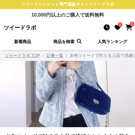
ツイードジャケット
専門通販サイト
ツイードラボ
10,000
円以上のご購入で送料無料
0
0
ツイードラボ
新着商品
商品を検索
人気ランキング
ツイードラボ TOP
›
記事一覧
›
水色ツイードで叶える上品で洗練