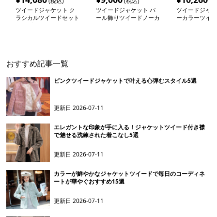
(税込)
(税込)
(税
ツイードジャケット ク
ツイードジャケット パ
ツイードジャケ
ラシカルツイードセット
ール飾りツイードノーカ
ーカラーツイー
アップ
ラージャケット
トコート
おすすめ記事一覧
ピンクツイードジャケットで叶える心弾むスタイル5選
更新日
2026-07-11
エレガントな印象が手に入る！ジャケットツイード付き襟
で魅せる洗練された着こなし5選
更新日
2026-07-11
カラーが鮮やかなジャケットツイードで毎日のコーディネ
ートが華やぐおすすめ15選
更新日
2026-07-11