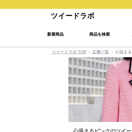
ツイードラボ
新着商品
商品を検索
ツイードラボ TOP
›
記事一覧
›
心温まる
心温まるピンクのツイー