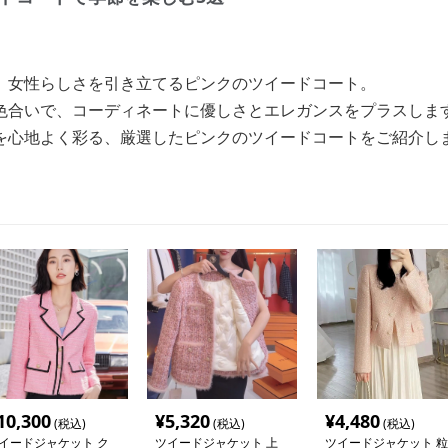
、女性らしさを引き立てるピンクのツイードコート。
色合いで、コーディネートに優しさとエレガンスをプラスしま
を心地よく彩る、厳選したピンクのツイードコートをご紹介し
10,300
¥
5,320
¥
4,480
(税込)
(税込)
(税込)
イードジャケット ク
ツイードジャケット 上
ツイードジャケット 粒