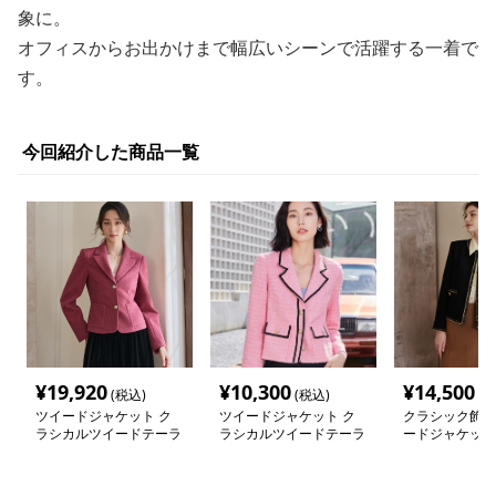
象に。
オフィスからお出かけまで幅広いシーンで活躍する一着で
す。
今回紹介した商品一覧
¥
19,920
¥
10,300
¥
14,500
(税込)
(税込)
(税
ツイードジャケット ク
ツイードジャケット ク
クラシック飾り
ラシカルツイードテーラ
ラシカルツイードテーラ
ードジャケット
ードジャケット
ードジャケット