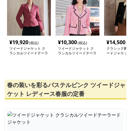
¥
19,920
¥
10,300
¥
14,500
(税込)
(税込)
(税
ツイードジャケット ク
ツイードジャケット ク
クラシック飾り
ラシカルツイードテーラ
ラシカルツイードテーラ
ードジャケット
ードジャケット
ードジャケット
春の装いを彩るパステルピンク ツイードジャ
ケット レディース春服の定番