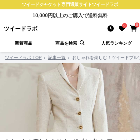
ツイードジャケット
専門通販サイト
ツイードラボ
10,000
円以上のご購入で送料無料
0
0
ツイードラボ
新着商品
商品を検索
人気ランキング
ツイードラボ TOP
›
記事一覧
›
おしゃれを楽しむ！ツイードブル