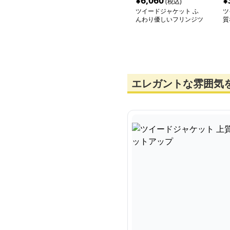
¥
6,060
¥
(税込)
ツイードジャケット ふ
ツ
んわり優しいフリンジツ
質
イード上着
ド
エレガントな雰囲気