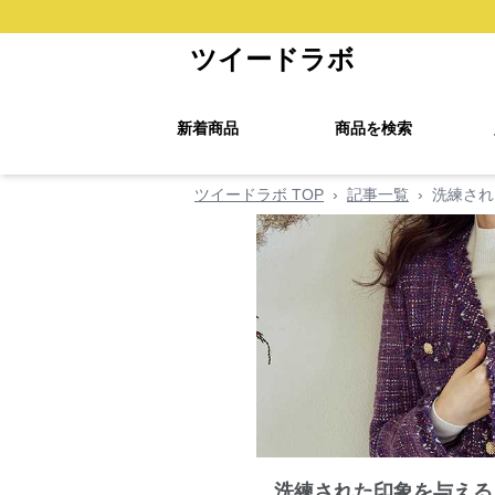
ツイードラボ
新着商品
商品を検索
ツイードラボ TOP
›
記事一覧
›
洗練され
洗練された印象を与える