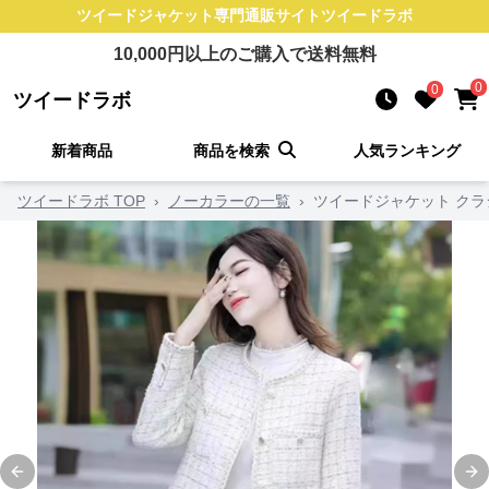
ツイードジャケット
専門通販サイト
ツイードラボ
10,000
円以上のご購入で送料無料
0
0
ツイードラボ
新着商品
商品を検索
人気ランキング
ツイードラボ TOP
›
ノーカラーの一覧
›
ツイードジャケット クラ
Previous slide
Ne