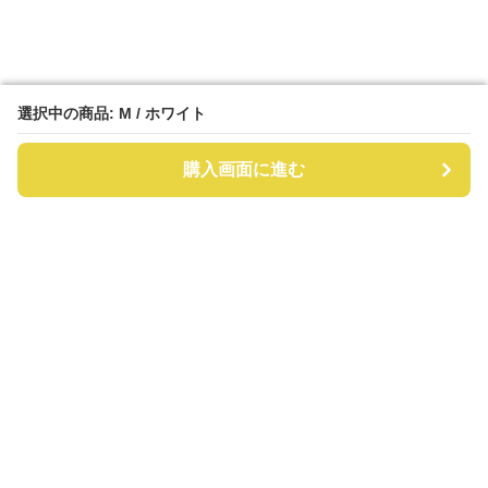
選択中の商品: M / ホワイト
選択中の商品: M / ホワイト
購入画面に進む
購入画面に進む
ツイードラボ
について