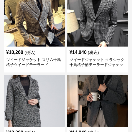
¥
10,260
¥
14,040
(税込)
(税込)
ツイードジャケット スリム千鳥
ツイードジャケット クラシック
格子ツイードテーラード
千鳥格子柄テーラードジャケッ
ト