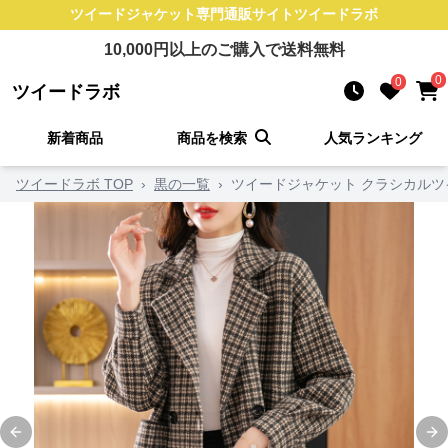
ツイードジャケット
専門通販サイト
ツイードラボ
10,000
円以上のご購入で送料無料
0
0
ツイードラボ
新着商品
商品を検索
人気ランキング
ツイードラボ TOP
›
黒の一覧
›
ツイードジャケット クラシカル
Previous slide
Ne