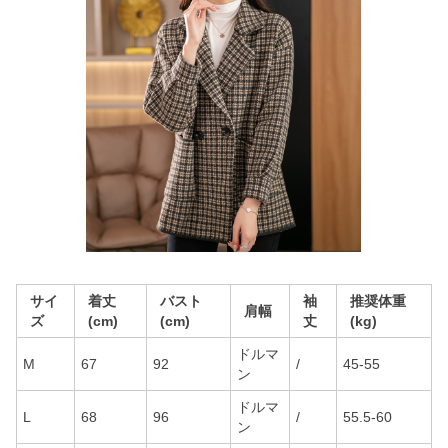
サイ
着丈
バスト
袖
推奨体重
肩幅
ズ
(cm)
(cm)
丈
(kg)
ドルマ
M
67
92
/
45-55
ン
ドルマ
L
68
96
/
55.5-60
ン