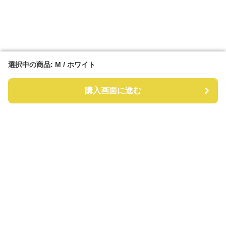
選択中の商品: M / ホワイト
選択中の商品: M / ホワイト
購入画面に進む
購入画面に進む
ツイードラボ
について