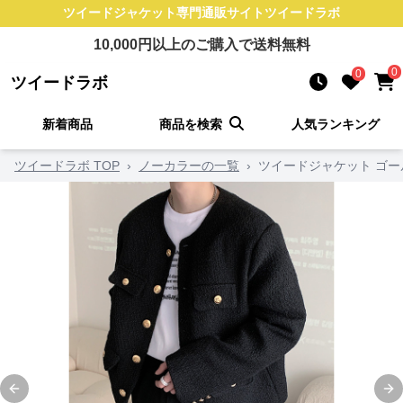
ツイードジャケット
専門通販サイト
ツイードラボ
10,000
円以上のご購入で送料無料
0
0
ツイードラボ
新着商品
商品を検索
人気ランキング
ツイードラボ TOP
›
ノーカラーの一覧
›
ツイードジャケット ゴ
Previous slide
Ne