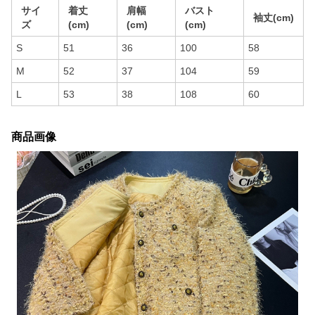
サイ
着丈
肩幅
バスト
袖丈(cm)
ズ
(cm)
(cm)
(cm)
S
51
36
100
58
M
52
37
104
59
L
53
38
108
60
商品画像