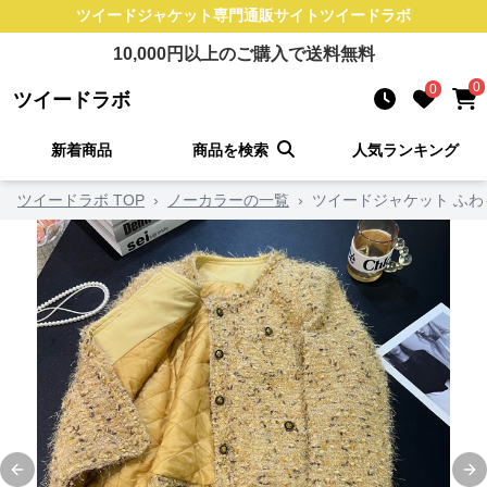
ツイードジャケット
専門通販サイト
ツイードラボ
10,000
円以上のご購入で送料無料
0
0
ツイードラボ
新着商品
商品を検索
人気ランキング
ツイードラボ TOP
›
ノーカラーの一覧
›
ツイードジャケット ふ
Previous slide
Ne