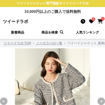
ツイードジャケット
専門通販サイト
ツイードラボ
10,000
円以上のご購入で送料無料
0
0
ツイードラボ
新着商品
商品を検索
人気ランキング
ツイードラボ TOP
›
ノーカラーの一覧
›
ツイードジャケット 真
Previous slide
Ne