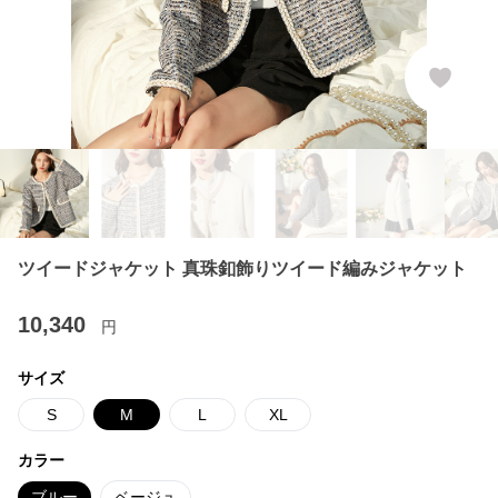
ツイードジャケット 真珠釦飾りツイード編みジャケット
10,340
円
サイズ
S
M
L
XL
カラー
ブルー
ベージュ