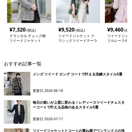
¥
7,320
¥
9,520
¥
9,460
(税込)
(税込)
(税込
クラシカル チェック柄
ツイードジャケット ク
ツイードジャケ
ツイードジャケット
ラシックツイードテーラ
リルレース付き
ードジャケット
上下セット
おすすめ記事一覧
メンズ ツイード ロング コートで叶える洗練スタイル5選
更新日
2026-06-18
毎日の装いが上質に変わる！レディースツイードチェスタ
ーコートで叶える品格のあるスタイル5選
更新日
2026-07-11
ツイードジャケットとコートの重ね着でワンランク上の洗