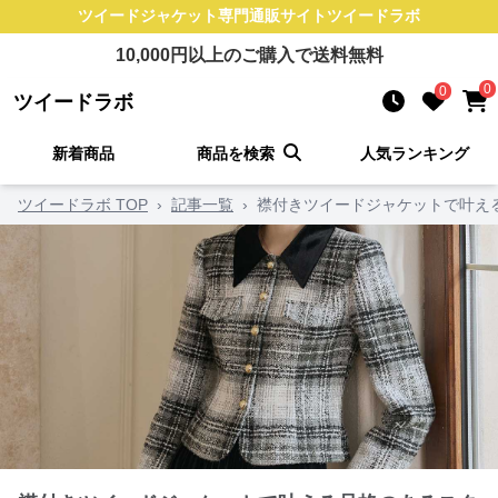
ツイードジャケット
専門通販サイト
ツイードラボ
10,000
円以上のご購入で送料無料
0
0
ツイードラボ
新着商品
商品を検索
人気ランキング
ツイードラボ TOP
›
記事一覧
›
襟付きツイードジャケットで叶え