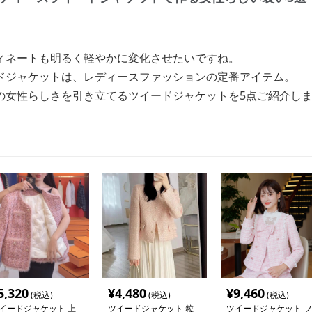
ィネートも明るく軽やかに変化させたいですね。
ドジャケットは、レディースファッションの定番アイテム。
の女性らしさを引き立てるツイードジャケットを5点ご紹介し
5,320
¥
4,480
¥
9,460
(税込)
(税込)
(税込)
イードジャケット 上
ツイードジャケット 粒
ツイードジャケット フ