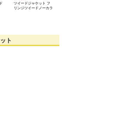
ド
ツイードジャケット フ
リンジツイードノーカラ
ージャケット
ット