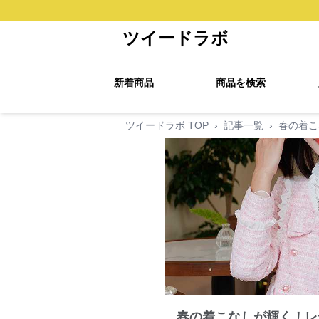
ツイードラボ
新着商品
商品を検索
ツイードラボ TOP
›
記事一覧
›
春の着こ
春の着こなしが輝く！レ