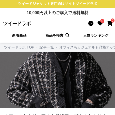
ツイードジャケット
専門通販サイト
ツイードラボ
10,000
円以上のご購入で送料無料
0
0
ツイードラボ
新着商品
商品を検索
人気ランキング
ツイードラボ TOP
›
記事一覧
›
オフィスもカジュアルも品格アッ