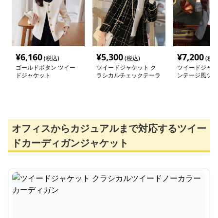
¥
6,160
¥
5,300
¥
7,200
(税込)
(税込)
(税込
ゴールドボタン ツイー
ツイードジャケット ク
ツイードジャケ
ドジャケット
ラシカルチェックテーラ
ンテージ風ツイ
ードジャケット
ラードジャケッ
オフィスからカジュアルまで対応するツイー
ドカーディガンジャケット