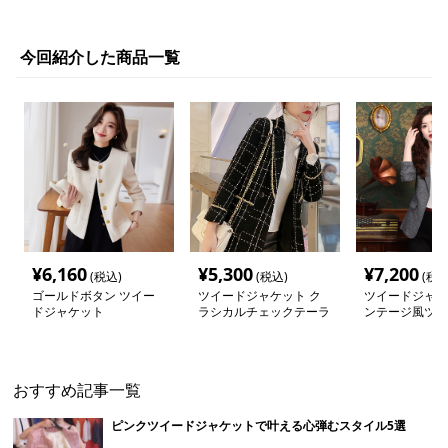
今回紹介した商品一覧
¥
6,160
¥
5,300
¥
7,200
(税込)
(税込)
(税込
ゴールドボタン ツイー
ツイードジャケット ク
ツイードジャケ
ドジャケット
ラシカルチェックテーラ
ンテージ風ツイ
ードジャケット
ラードジャケッ
おすすめ記事一覧
ピンクツイードジャケットで叶える心弾むスタイル5選