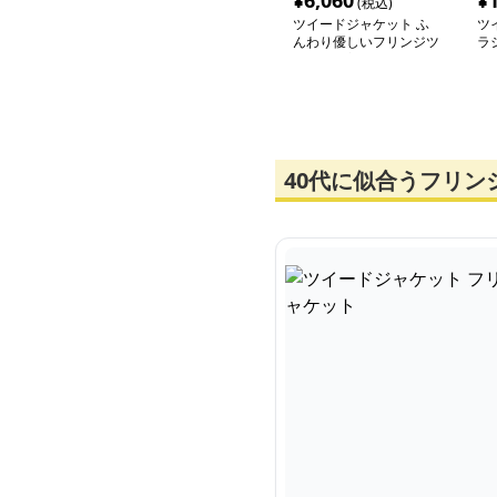
¥
6,060
¥
(税込)
ツイードジャケット ふ
ツ
んわり優しいフリンジツ
ラ
イード上着
ラ
40代に似合うフリ