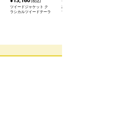
¥
13,160
¥
12,400
¥
7,320
(税込)
(税込)
(税込
ツイードジャケット ク
高級感漂うコントラスト
クラシカル チ
ラシカルツイードテーラ
ツイードジャケット
ツイードジャケ
ードジャケット