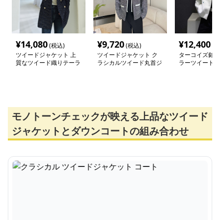
¥
14,080
¥
9,720
¥
12,400
(税込)
(税込)
(税
ツイードジャケット 上
ツイードジャケット ク
ターコイズ釦飾
質なツイード織りテーラ
ラシカルツイード丸首ジ
ラーツイードジ
ードジャケット
ャケット
モノトーンチェックが映える上品なツイード
ジャケットとダウンコートの組み合わせ