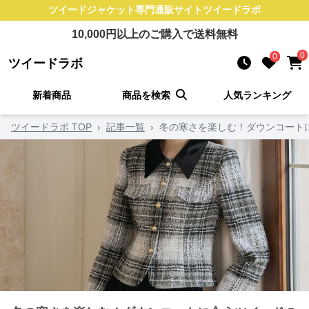
ツイードジャケット
専門通販サイト
ツイードラボ
10,000
円以上のご購入で送料無料
0
0
ツイードラボ
新着商品
商品を検索
人気ランキング
ツイードラボ TOP
›
記事一覧
›
冬の寒さを楽しむ！ダウンコート