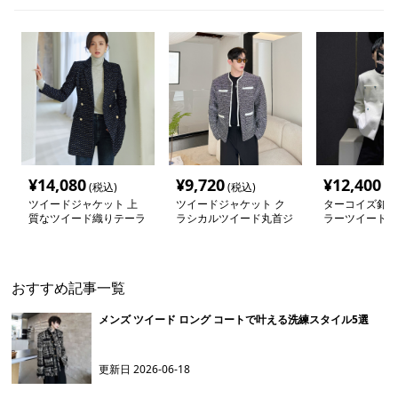
¥
14,080
¥
9,720
¥
12,400
(税込)
(税込)
(税
ツイードジャケット 上
ツイードジャケット ク
ターコイズ釦飾
質なツイード織りテーラ
ラシカルツイード丸首ジ
ラーツイードジ
ードジャケット
ャケット
おすすめ記事一覧
メンズ ツイード ロング コートで叶える洗練スタイル5選
更新日
2026-06-18