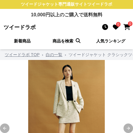
ツイードジャケット
専門通販サイト
ツイードラボ
10,000
円以上のご購入で送料無料
0
0
ツイードラボ
新着商品
商品を検索
人気ランキング
ツイードラボ TOP
›
白の一覧
›
ツイードジャケット クラシック
Previous slide
Ne