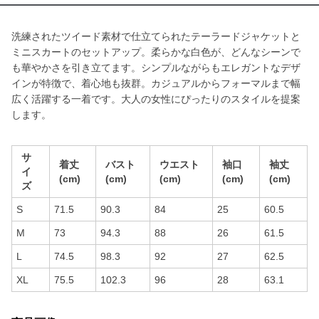
洗練されたツイード素材で仕立てられたテーラードジャケットと
ミニスカートのセットアップ。柔らかな白色が、どんなシーンで
も華やかさを引き立てます。シンプルながらもエレガントなデザ
インが特徴で、着心地も抜群。カジュアルからフォーマルまで幅
広く活躍する一着です。大人の女性にぴったりのスタイルを提案
します。
サ
着丈
バスト
ウエスト
袖口
袖丈
イ
(cm)
(cm)
(cm)
(cm)
(cm)
ズ
S
71.5
90.3
84
25
60.5
M
73
94.3
88
26
61.5
L
74.5
98.3
92
27
62.5
XL
75.5
102.3
96
28
63.1