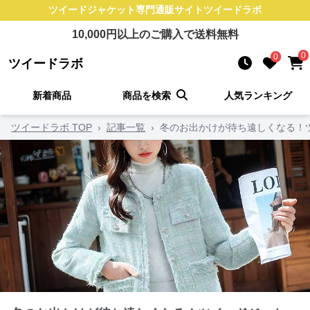
ツイードジャケット
専門通販サイト
ツイードラボ
10,000
円以上のご購入で送料無料
0
0
ツイードラボ
新着商品
商品を検索
人気ランキング
ツイードラボ TOP
›
記事一覧
›
冬のお出かけが待ち遠しくなる！