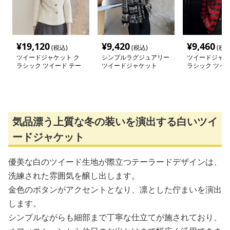
¥
19,120
¥
9,420
¥
9,460
(税込)
(税込)
(税込
ツイードジャケット ク
シンプルラグジュアリー
ツイードジャケ
ラシック ツイード テー
ツイードジャケット
ラシック ツイー
ラードジャケット
ンメトリー ジ
気品漂う上質な冬の装いを演出する白いツイ
ードジャケット
優美な白のツイード生地が際立つテーラードデザインは、
洗練された雰囲気を醸し出します。
金色のボタンがアクセントとなり、凛とした佇まいを演出
します。
シンプルながらも細部まで丁寧な仕立てが施されており、