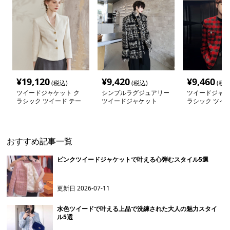
¥
19,120
¥
9,420
¥
9,460
(税込)
(税込)
(税込
ツイードジャケット ク
シンプルラグジュアリー
ツイードジャケ
ラシック ツイード テー
ツイードジャケット
ラシック ツイー
ラードジャケット
ンメトリー ジ
おすすめ記事一覧
ピンクツイードジャケットで叶える心弾むスタイル5選
更新日
2026-07-11
水色ツイードで叶える上品で洗練された大人の魅力スタイ
ル5選