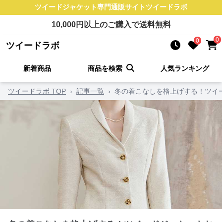
ツイードジャケット
専門通販サイト
ツイードラボ
10,000
円以上のご購入で送料無料
0
0
ツイードラボ
新着商品
商品を検索
人気ランキング
ツイードラボ TOP
›
記事一覧
›
冬の着こなしを格上げする！ツイ